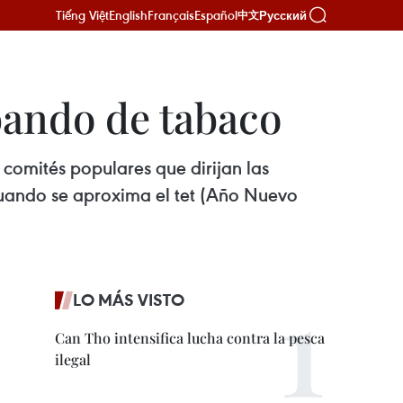
Tiếng Việt
English
Français
Español
Русский
中文
bando de tabaco
y comités populares que dirijan las
 cuando se aproxima el tet (Año Nuevo
LO MÁS VISTO
Can Tho intensifica lucha contra la pesca
ilegal