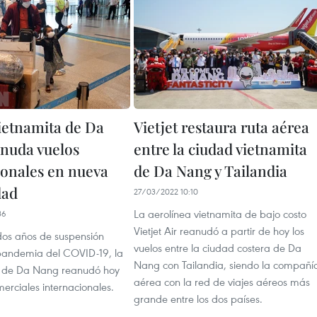
ietnamita de Da
Vietjet restaura ruta aérea
nuda vuelos
entre la ciudad vietnamita
ionales en nueva
de Da Nang y Tailandia
dad
27/03/2022 10:10
La aerolínea vietnamita de bajo costo
36
Vietjet Air reanudó a partir de hoy los
os años de suspensión
vuelos entre la ciudad costera de Da
pandemia del COVID-19, la
Nang con Tailandia, siendo la compañí
al de Da Nang reanudó hoy
aérea con la red de viajes aéreos más
merciales internacionales.
grande entre los dos países.