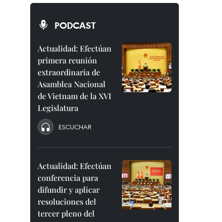
PODCAST
Actualidad: Efectúan
primera reunión
extraordinaria de
Asamblea Nacional
de Vietnam de la XVI
Legislatura
ESCUCHAR
Actualidad: Efectúan
conferencia para
difundir y aplicar
resoluciones del
tercer pleno del