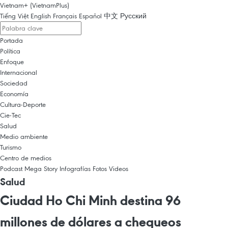
Vietnam+ (VietnamPlus)
Tiếng Việt
English
Français
Español
中文
Русский
Portada
Política
Enfoque
Internacional
Sociedad
Economía
Cultura-Deporte
Cie-Tec
Salud
Medio ambiente
Turismo
Centro de medios
Podcast
Mega Story
Infografías
Fotos
Videos
Salud
Ciudad Ho Chi Minh destina 96
millones de dólares a chequeos