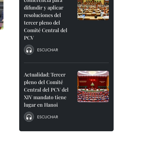
difundir y aplicar
resoluciones del
tercer pleno del
Comité Central del
PCV
ESCUCHAR
Actualidad: Tercer
pleno del Comité
Central del PCV del
XIV mandato tiene
lugar en Hanoi
ESCUCHAR