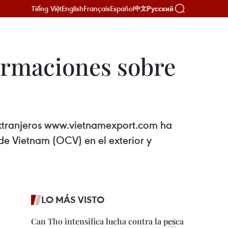
Tiếng Việt
English
Français
Español
Русский
中文
ormaciones sobre
 extranjeros www.vietnamexport.com ha
e Vietnam (OCV) en el exterior y
LO MÁS VISTO
Can Tho intensifica lucha contra la pesca