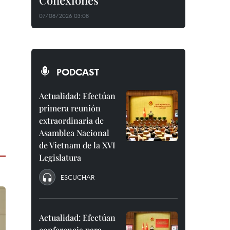
Conexiones"
07/08/2026 03:08
PODCAST
Actualidad: Efectúan
primera reunión
extraordinaria de
Asamblea Nacional
de Vietnam de la XVI
Legislatura
ESCUCHAR
Actualidad: Efectúan
conferencia para