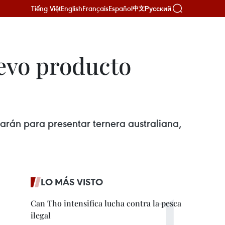
Tiếng Việt
English
Français
Español
Русский
中文
evo producto
arán para presentar ternera australiana,
LO MÁS VISTO
Can Tho intensifica lucha contra la pesca
ilegal