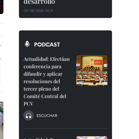
desarrollo
05/08/2026 04:31
PODCAST
Actualidad: Efectúan
conferencia para
difundir y aplicar
resoluciones del
tercer pleno del
Comité Central del
PCV
ESCUCHAR