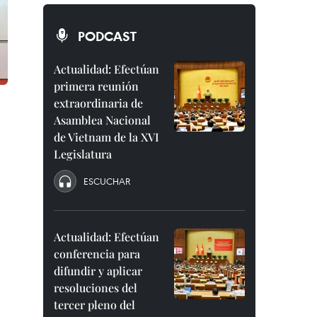
PODCAST
Actualidad: Efectúan
primera reunión
extraordinaria de
Asamblea Nacional
de Vietnam de la XVI
Legislatura
ESCUCHAR
Actualidad: Efectúan
conferencia para
difundir y aplicar
resoluciones del
tercer pleno del