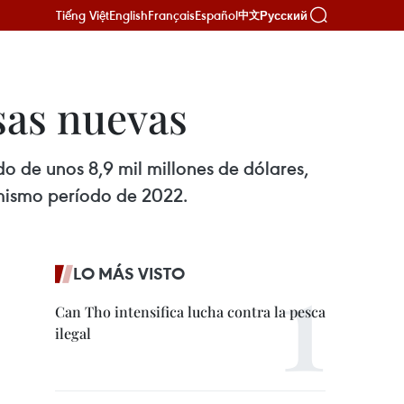
Tiếng Việt
English
Français
Español
Русский
中文
sas nuevas
o de unos 8,9 mil millones de dólares,
 mismo período de 2022.
LO MÁS VISTO
Can Tho intensifica lucha contra la pesca
ilegal