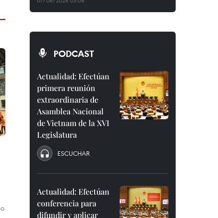
07/08/2026 03:08
PODCAST
Actualidad: Efectúan
primera reunión
extraordinaria de
Asamblea Nacional
de Vietnam de la XVI
Legislatura
ESCUCHAR
Actualidad: Efectúan
conferencia para
no
difundir y aplicar