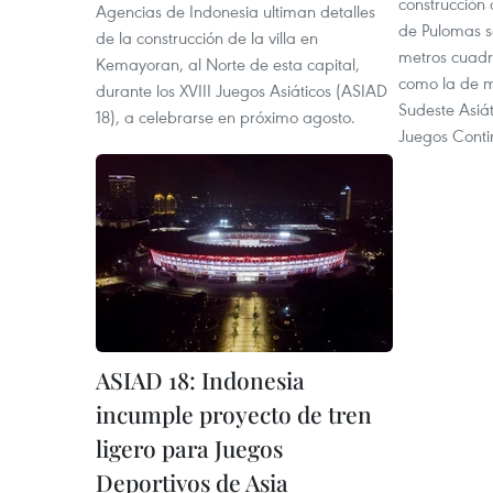
construcción
Agencias de Indonesia ultiman detalles
de Pulomas s
de la construcción de la villa en
metros cuadr
Kemayoran, al Norte de esta capital,
como la de m
durante los XVIII Juegos Asiáticos (ASIAD
Sudeste Asiát
18), a celebrarse en próximo agosto.
Juegos Conti
ASIAD 18: Indonesia
incumple proyecto de tren
ligero para Juegos
Deportivos de Asia