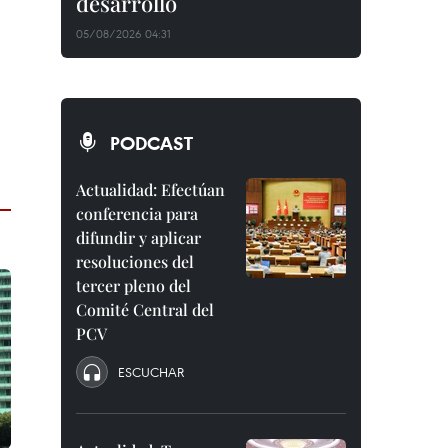
desarrollo
05/08/2026 04:31
PODCAST
Actualidad: Efectúan
conferencia para
difundir y aplicar
resoluciones del
tercer pleno del
Comité Central del
PCV
ESCUCHAR