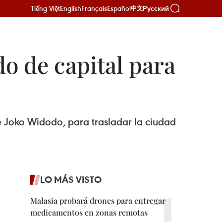
Tiếng Việt
English
Français
Español
Русский
中文
o de capital para
e Joko Widodo, para trasladar la ciudad
LO MÁS VISTO
Malasia probará drones para entregar
medicamentos en zonas remotas