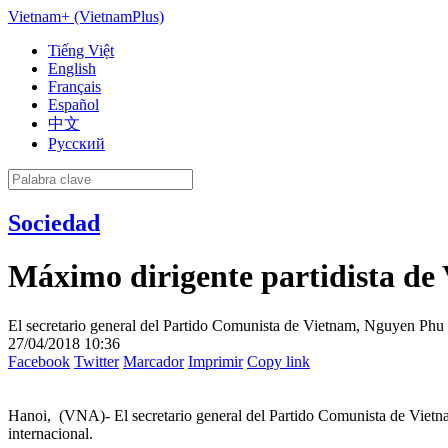
Vietnam+ (VietnamPlus)
Tiếng Việt
English
Français
Español
中文
Русский
Sociedad
Máximo dirigente partidista de 
El secretario general del Partido Comunista de Vietnam, Nguyen Phu Tr
27/04/2018 10:36
Facebook
Twitter
Marcador
Imprimir
Copy link
Hanoi, (VNA)- El secretario general del Partido Comunista de Vietnam
internacional.