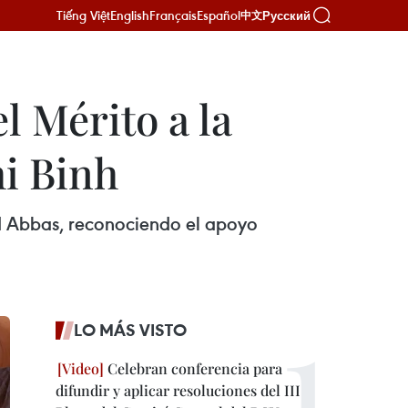
Tiếng Việt
English
Français
Español
Русский
中文
l Mérito a la
i Binh
d Abbas, reconociendo el apoyo
LO MÁS VISTO
Celebran conferencia para
difundir y aplicar resoluciones del III