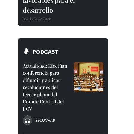
favorables para el
desarrollo
05/08/2026 04:31
PODCAST
Actualidad: Efectúan
conferencia para
difundir y aplicar
resoluciones del
tercer pleno del
Comité Central del
PCV
ESCUCHAR