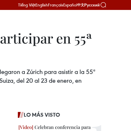
Tiếng Việt
English
Français
Español
Русский
中文
articipar en 55ª
egaron a Zúrich para asistir a la 55ª
Suiza, del 20 al 23 de enero, en
LO MÁS VISTO
Celebran conferencia para