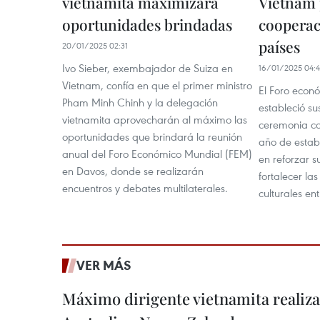
vietnamita maximizará
Vietnam
oportunidades brindadas
cooperac
países
20/01/2025 02:31
Ivo Sieber, exembajador de Suiza en
16/01/2025 04:
Vietnam, confía en que el primer ministro
El Foro econ
Pham Minh Chinh y la delegación
estableció su
vietnamita aprovecharán al máximo las
ceremonia co
oportunidades que brindará la reunión
año de estab
anual del Foro Económico Mundial (FEM)
en reforzar 
en Davos, donde se realizarán
fortalecer la
encuentros y debates multilaterales.
culturales en
VER MÁS
Máximo dirigente vietnamita realizar