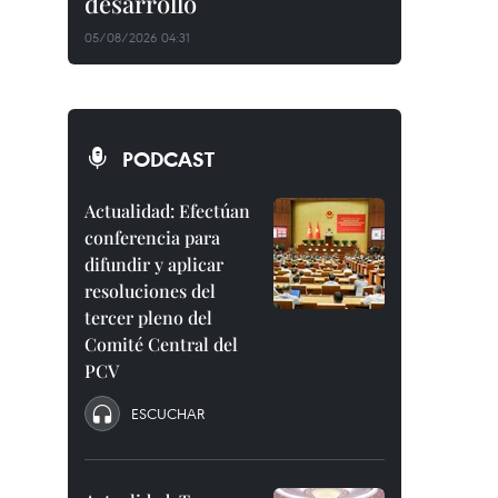
desarrollo
05/08/2026 04:31
PODCAST
Actualidad: Efectúan
conferencia para
difundir y aplicar
resoluciones del
tercer pleno del
Comité Central del
PCV
ESCUCHAR