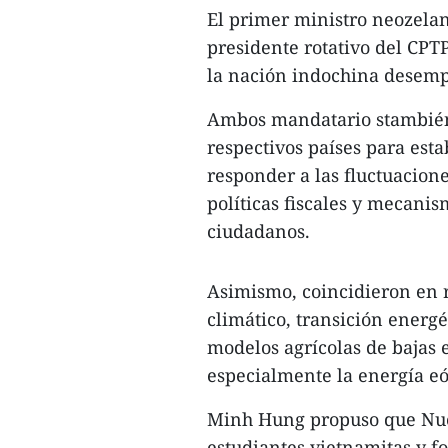
El primer ministro neozela
presidente rotativo del CPT
la nación indochina desemp
Ambos mandatario stambién
respectivos países para est
responder a las fluctuacione
políticas fiscales y mecan
ciudadanos.
Asimismo, coincidieron en r
climático, transición energ
modelos agrícolas de bajas 
especialmente la energía eól
Minh Hung propuso que Nue
estudiantes vietnamitas y f