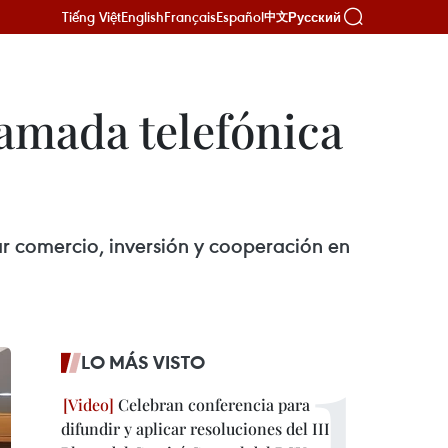
Tiếng Việt
English
Français
Español
Русский
中文
lamada telefónica
r comercio, inversión y cooperación en
LO MÁS VISTO
Celebran conferencia para
difundir y aplicar resoluciones del III