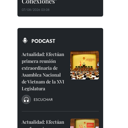
Conexiones"
07/08/2026 03:08
PODCAST
Actualidad: Efectúan
primera reunión
extraordinaria de
Asamblea Nacional
de Vietnam de la XVI
Legislatura
ESCUCHAR
Actualidad: Efectúan