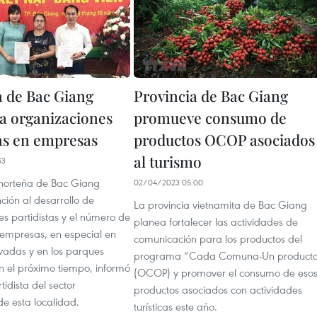
a de Bac Giang
Provincia de Bac Giang
la organizaciones
promueve consumo de
tas en empresas
productos OCOP asociados
al turismo
53
 norteña de Bac Giang
02/04/2023 05:00
ción al desarrollo de
La provincia vietnamita de Bac Giang
s partidistas y el número de
planea fortalecer las actividades de
 empresas, en especial en
comunicación para los productos del
ivadas y en los parques
programa “Cada Comuna-Un product
en el próximo tiempo, informó
(OCOP) y promover el consumo de eso
tidista del sector
productos asociados con actividades
e esta localidad.
turísticas este año.