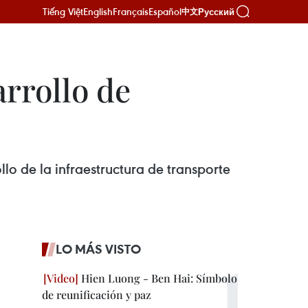
Tiếng Việt
English
Français
Español
Русский
中文
arrollo de
lo de la infraestructura de transporte
LO MÁS VISTO
Hien Luong - Ben Hai: Símbolo
de reunificación y paz