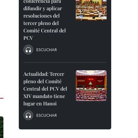
conferencia para
difundir y aplicar
resoluciones del
tercer pleno del
Comité Central del
PCV
ESCUCHAR
Actualidad: Tercer
pleno del Comité
Central del PCV del
XIV mandato tiene
lugar en Hanoi
ESCUCHAR