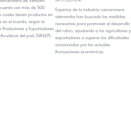
 camaronera de Vietnam
04/11/2023 02:41
 cuenta con más de 500
Expertos de la industria camaronera
s cuales tienen productos en
vietnamita han buscado las medidas
 en el mundo, según la
necesarias para promover el desarrollo
e Productores y Exportadores
del rubro, ayudando a los agricultores y
Acuáticos del país (VASEP).
exportadores a superar las dificultades
ocasionadas por las actuales
fluctuaciones económicas.