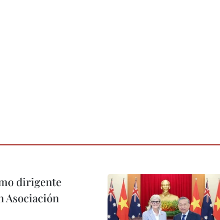
imo dirigente
n Asociación