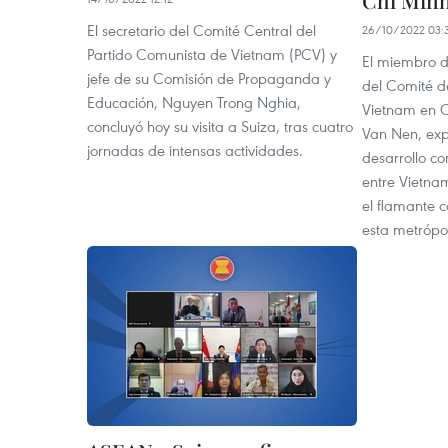
Chi Min
El secretario del Comité Central del
26/10/2022 03:
Partido Comunista de Vietnam (PCV) y
El miembro de
jefe de su Comisión de Propaganda y
del Comité d
Educación, Nguyen Trong Nghia,
Vietnam en 
concluyó hoy su visita a Suiza, tras cuatro
Van Nen, exp
jornadas de intensas actividades.
desarrollo co
entre Vietnam
el flamante c
esta metrópo