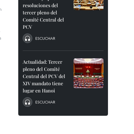
resoluciones del
h
tercer pleno del
Comité Central del
PCV
s
s
ESCUCHAR
Actualidad: Tercer
pleno del Comité
Central del PCV del
XIV mandato tiene
lugar en Hanoi
ESCUCHAR