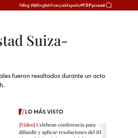
Tiếng Việt
English
Français
Español
Русский
中文
stad Suiza-
ales fueron resaltados durante un acto
h.
LO MÁS VISTO
Celebran conferencia para
difundir y aplicar resoluciones del III