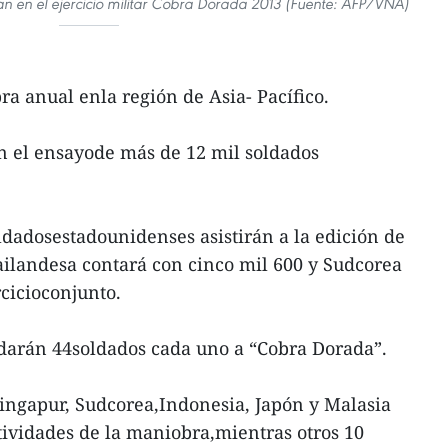
n en el ejercicio militar Cobra Dorada 2013 (Fuente: AFP/VNA)
ra anual enla región de Asia- Pacífico.
en el ensayode más de 12 mil soldados
oldadosestadounidenses asistirán a la edición de
tailandesa contará con cinco mil 600 y Sudcorea
rcicioconjunto.
arán 44soldados cada uno a “Cobra Dorada”.
Singapur, Sudcorea,Indonesia, Japón y Malasia
ctividades de la maniobra,mientras otros 10