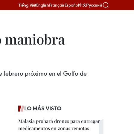
Tiếng Việt
English
Français
Español
Русский
中文
ro maniobra
de febrero próximo en el Golfo de
LO MÁS VISTO
Malasia probará drones para entregar
medicamentos en zonas remotas