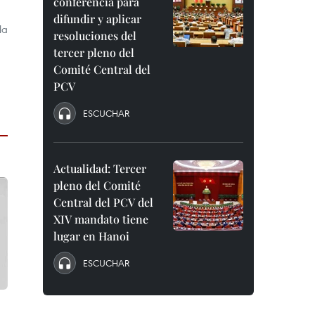
conferencia para
difundir y aplicar
la
resoluciones del
tercer pleno del
Comité Central del
PCV
ESCUCHAR
Actualidad: Tercer
pleno del Comité
Central del PCV del
XIV mandato tiene
lugar en Hanoi
ESCUCHAR