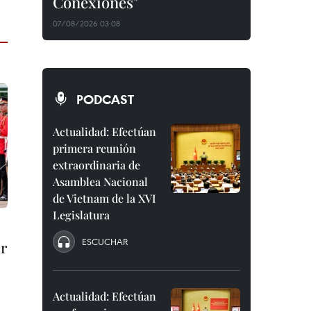
Conexiones"
07/08/2026 03:08
PODCAST
Actualidad: Efectúan
primera reunión
extraordinaria de
Asamblea Nacional
de Vietnam de la XVI
Legislatura
ESCUCHAR
ar
Actualidad: Efectúan