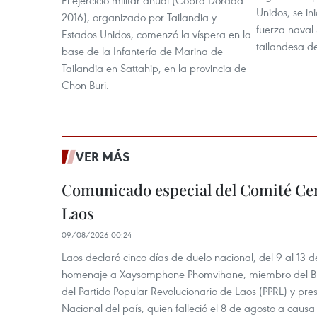
El ejercicio militar anual (Cobra Dorada
Unidos, se in
2016), organizado por Tailandia y
fuerza naval 
Estados Unidos, comenzó la víspera en la
tailandesa d
base de la Infantería de Marina de
Tailandia en Sattahip, en la provincia de
Chon Buri.
VER MÁS
Comunicado especial del Comité Cen
Laos
09/08/2026 00:24
Laos declaró cinco días de duelo nacional, del 9 al 13 d
homenaje a Xaysomphone Phomvihane, miembro del Buró
del Partido Popular Revolucionario de Laos (PPRL) y pr
Nacional del país, quien falleció el 8 de agosto a ca