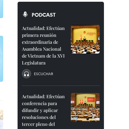
PODCAST
Actualidad: Efectúan
primera reunión
extraordinaria de
Asamblea Nacional
de Vietnam de la XVI
Legislatura
ESCUCHAR
Actualidad: Efectúan
conferencia para
difundir y aplicar
resoluciones del
tercer pleno del