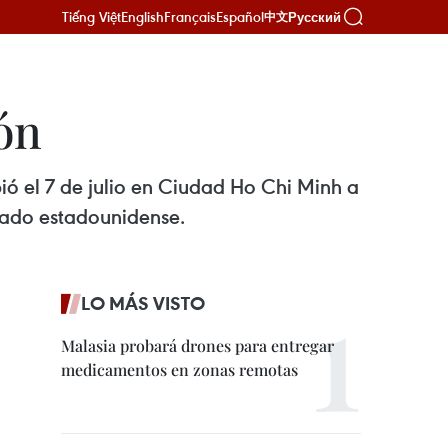
Tiếng Việt
English
Français
Español
Русский
中文
ón
ó el 7 de julio en Ciudad Ho Chi Minh a
nado estadounidense.
LO MÁS VISTO
Malasia probará drones para entregar
medicamentos en zonas remotas