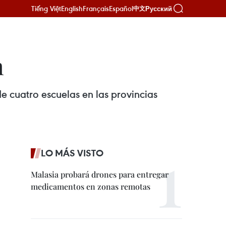
Tiếng Việt
English
Français
Español
Русский
中文
n
e cuatro escuelas en las provincias
LO MÁS VISTO
Malasia probará drones para entregar
medicamentos en zonas remotas