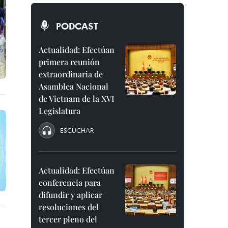
PODCAST
Actualidad: Efectúan
primera reunión
extraordinaria de
Asamblea Nacional
de Vietnam de la XVI
Legislatura
ESCUCHAR
Actualidad: Efectúan
conferencia para
difundir y aplicar
resoluciones del
tercer pleno del