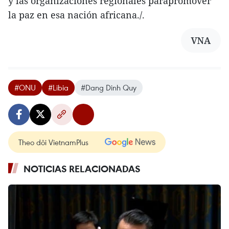
y las organizaciones regionales parapromover
la paz en esa nación africana./.
VNA
#ONU
#Libia
#Dang Dinh Quy
Theo dõi VietnamPlus
NOTICIAS RELACIONADAS