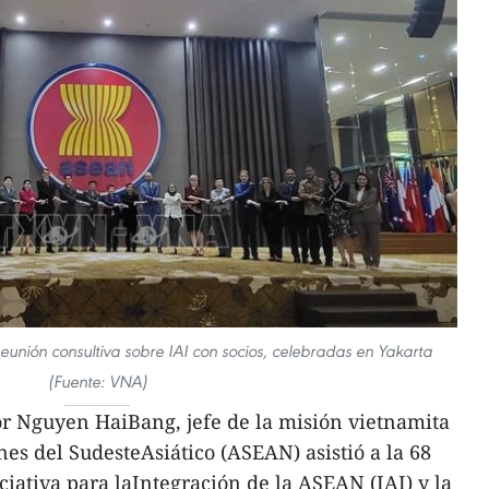
Reunión consultiva sobre IAI con socios, celebradas en Yakarta
(Fuente: VNA)
or Nguyen HaiBang, jefe de la misión vietnamita
es del SudesteAsiático (ASEAN) asistió a la 68
ciativa para laIntegración de la ASEAN (IAI) y la