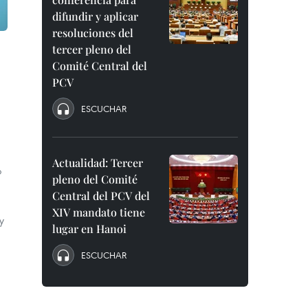
difundir y aplicar
resoluciones del
tercer pleno del
Comité Central del
PCV
ESCUCHAR
Actualidad: Tercer
o
pleno del Comité
Central del PCV del
XIV mandato tiene
y
lugar en Hanoi
ESCUCHAR