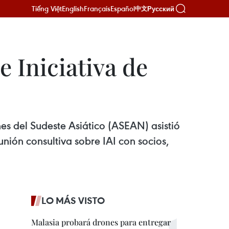
Tiếng Việt
English
Français
Español
Русский
中文
e Iniciativa de
es del Sudeste Asiático (ASEAN) asistió
unión consultiva sobre IAI con socios,
LO MÁS VISTO
Malasia probará drones para entregar