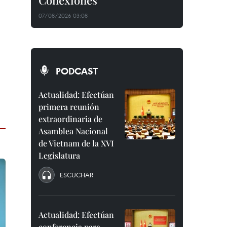
Conexiones"
07/08/2026 03:08
PODCAST
Actualidad: Efectúan
primera reunión
extraordinaria de
Asamblea Nacional
de Vietnam de la XVI
Legislatura
ESCUCHAR
Actualidad: Efectúan
conferencia para