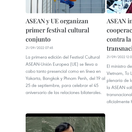
ASEAN y UE organizan
ASEAN im
primer festival cultural
cooperac
conjunto
contra la
transnac
21/09/2022 07:45
La primera edición del Festival Cultural
21/09/2022 12:
ASEAN-Unión Europea (UE) se lleva a
El ministro d
cabo tanto presencial como en línea en
Vietnam, To L
Yakarta, Bangkok y Phnom Penh, del 19 al
plenaria de l
25 de septiembre, para celebrar el 45
la ASEAN sob
aniversario de las relaciones bilaterales.
transnaciona
oficialmente 