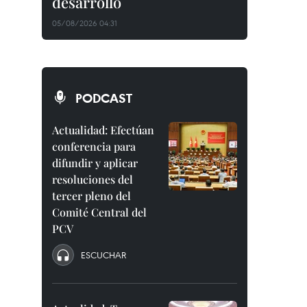
desarrollo
05/08/2026 04:31
PODCAST
Actualidad: Efectúan
conferencia para
difundir y aplicar
resoluciones del
tercer pleno del
Comité Central del
PCV
ESCUCHAR