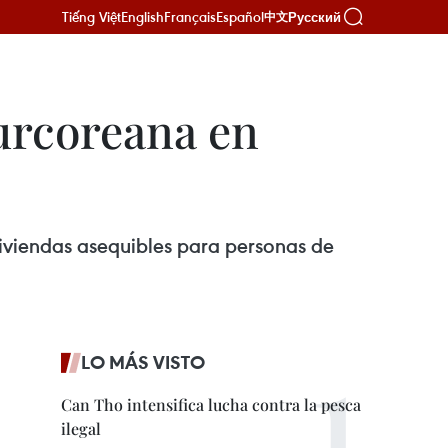
Tiếng Việt
English
Français
Español
Русский
中文
surcoreana en
viviendas asequibles para personas de
LO MÁS VISTO
Can Tho intensifica lucha contra la pesca
ilegal