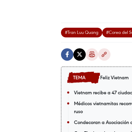
#Tran Luu Quang
#Corea del S
Feliz Vietnam
Vietnam recibe a 47 ciuda
Médicos vietnamitas recorr
ruso
Condecoran a Asociación 