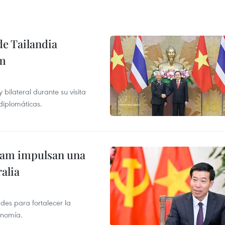
de Tailandia
am
ilateral durante su visita
 diplomáticas.
tnam impulsan una
alia
des para fortalecer la
onomía.