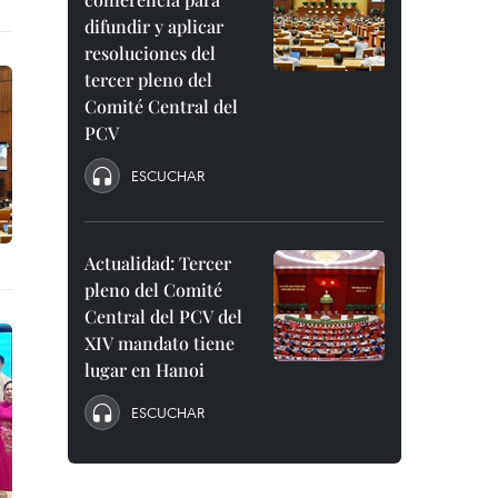
difundir y aplicar
resoluciones del
tercer pleno del
Comité Central del
PCV
ESCUCHAR
Actualidad: Tercer
pleno del Comité
Central del PCV del
XIV mandato tiene
lugar en Hanoi
ESCUCHAR