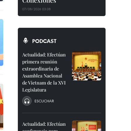
Conexiones"
07/08/2026 03:08
PODCAST
Actualidad: Efectúan
primera reunión
extraordinaria de
Asamblea Nacional
de Vietnam de la XVI
Legislatura
ESCUCHAR
Actualidad: Efectúan
conferencia para