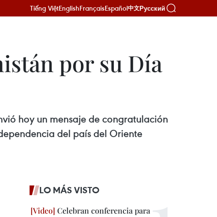
Tiếng Việt
English
Français
Español
Русский
中文
istán por su Día
envió hoy un mensaje de congratulación
dependencia del país del Oriente
LO MÁS VISTO
Celebran conferencia para