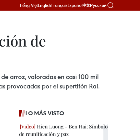
Tiếng Việt
English
Français
Español
Русский
中文
ción de
de arroz, valoradas en casi 100 mil
ias provocadas por el supertifón Rai.
LO MÁS VISTO
Hien Luong - Ben Hai: Símbolo
de reunificación y paz