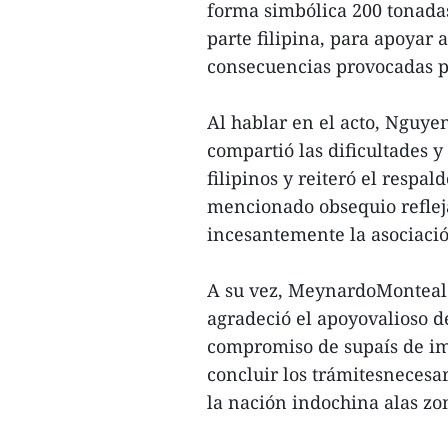
forma simbólica 200 tonadas 
parte filipina, para apoyar 
consecuencias provocadas po
Al hablar en el acto, Nguye
compartió las dificultades y
filipinos y reiteró el respa
mencionado obsequio reflej
incesantemente la asociació
A su vez, MeynardoMonteale
agradeció el apoyovalioso d
compromiso de supaís de imp
concluir los trámitesnecesa
la nación indochina alas zo