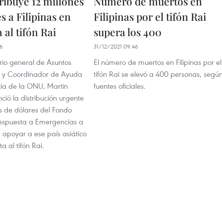
ribuye 12 millones
Número de muertos en
s a Filipinas en
Filipinas por el tifón Rai
 al tifón Rai
supera los 400
56
31/12/2021 09:46
rio general de Asuntos
El número de muertos en Filipinas por el
s y Coordinador de Ayuda
tifón Rai se elevó a 400 personas, segú
ia de la ONU, Martin
fuentes oficiales.
nció la distribución urgente
s de dólares del Fondo
espuesta a Emergencias a
a apoyar a ese país asiático
a al tifón Rai.