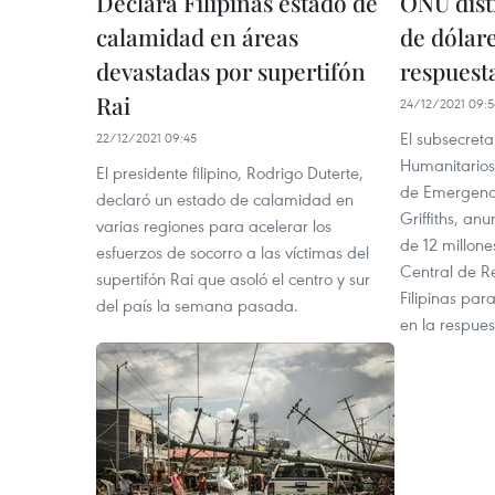
Declara Filipinas estado de
ONU dist
calamidad en áreas
de dólare
devastadas por supertifón
respuesta
Rai
24/12/2021 09:
El subsecreta
22/12/2021 09:45
Humanitario
El presidente filipino, Rodrigo Duterte,
de Emergenc
declaró un estado de calamidad en
Griffiths, anu
varias regiones para acelerar los
de 12 millone
esfuerzos de socorro a las víctimas del
Central de R
supertifón Rai que asoló el centro y sur
Filipinas par
del país la semana pasada.
en la respuest