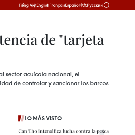
Tiếng Việt
English
Français
Español
Русский
中文
encia de "tarjeta
l sector acuícola nacional, el
idad de controlar y sancionar los barcos
LO MÁS VISTO
Can Tho intensifica lucha contra la pesca