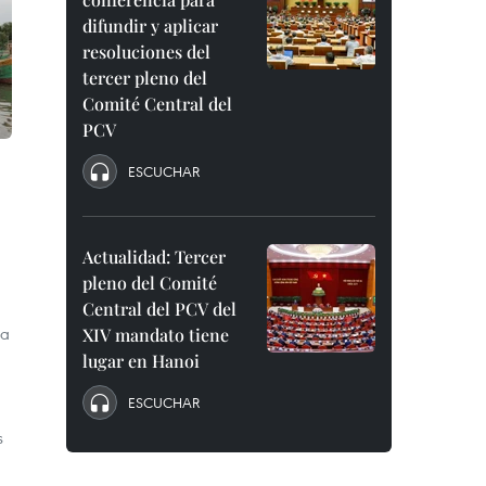
difundir y aplicar
resoluciones del
tercer pleno del
Comité Central del
PCV
ESCUCHAR
Actualidad: Tercer
pleno del Comité
Central del PCV del
ha
XIV mandato tiene
lugar en Hanoi
ESCUCHAR
s