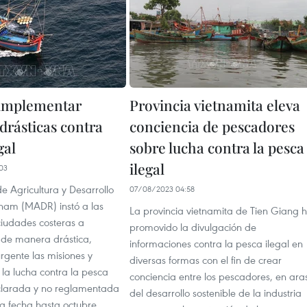
 implementar
Provincia vietnamita eleva
drásticas contra
conciencia de pescadores
gal
sobre lucha contra la pesca
ilegal
03
 de Agricultura y Desarrollo
07/08/2023 04:58
tnam (MADR) instó a las
La provincia vietnamita de Tien Giang 
ciudades costeras a
promovido la divulgación de
de manera drástica,
informaciones contra la pesca ilegal en
urgente las misiones y
diversas formas con el fin de crear
 la lucha contra la pesca
conciencia entre los pescadores, en ara
eclarada y no reglamentada
del desarrollo sostenible de la industria
la fecha hasta octubre