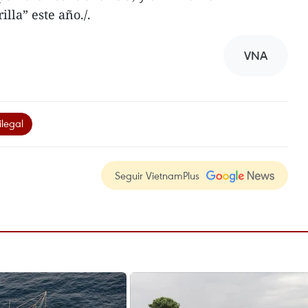
lla” este año./.
VNA
ilegal
Seguir VietnamPlus