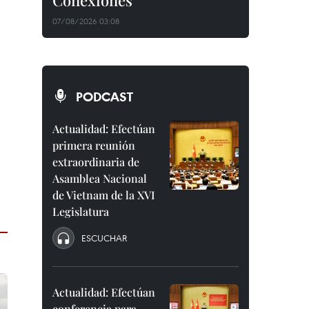
Conexiones"
07/08/2026 03:08
PODCAST
Actualidad: Efectúan
primera reunión
extraordinaria de
Asamblea Nacional
de Vietnam de la XVI
Legislatura
ESCUCHAR
Actualidad: Efectúan
conferencia para