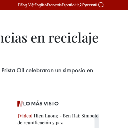
Tiếng Việt
English
Français
Español
Русский
中文
cias en reciclaje
Prista Oil celebraron un simposio en
LO MÁS VISTO
Hien Luong - Ben Hai: Símbolo
de reunificación y paz