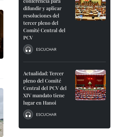
conferencia para
difundir y aplicar
resoluciones del
tercer pleno del
Comité Central del
PCV
ESCUCHAR
Actualidad: Tercer
pleno del Comité
Central del PCV del
XIV mandato tiene
lugar en Hanoi
ESCUCHAR