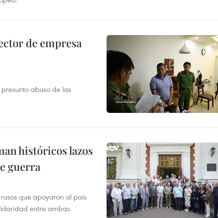
ector de empresa
r presunto abuso de las
man históricos lazos
de guerra
 rusos que apoyaron al país
olidaridad entre ambas