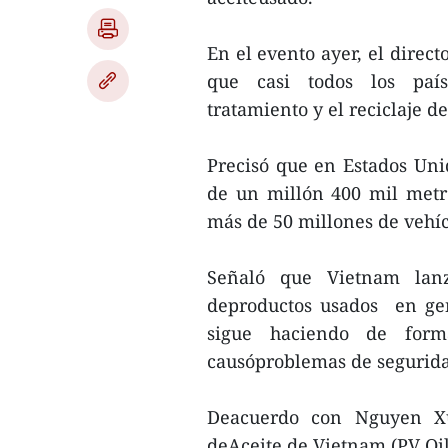
En el evento ayer, el direc
que casi todos los paíse
tratamiento y el reciclaje d
Precisó que en Estados Uni
de un millón 400 mil metro
más de 50 millones de vehíc
Señaló que Vietnam lanz
deproductos usados ​​ en g
sigue haciendo de form
causóproblemas de segurida
Deacuerdo con Nguyen Xu
deAceite de Vietnam (PV Oil