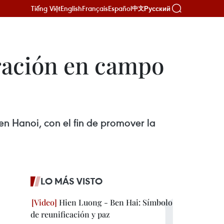
Tiếng Việt
English
Français
Español
Русский
中文
ación en campo
n Hanoi, con el fin de promover la
LO MÁS VISTO
Hien Luong - Ben Hai: Símbolo
de reunificación y paz