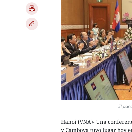
El pan
Hanoi (VNA)- Una conferenc
y Camboya tuvo lugar hoy e