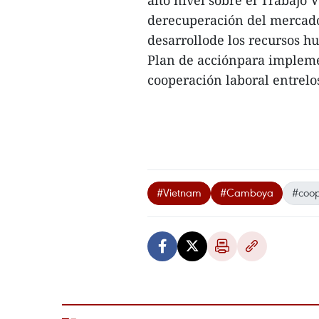
alto nivel sobre el Trabajo
derecuperación del mercado 
desarrollode los recursos h
Plan de acciónpara implem
cooperación laboral entrelos
#Vietnam
#Camboya
#coop