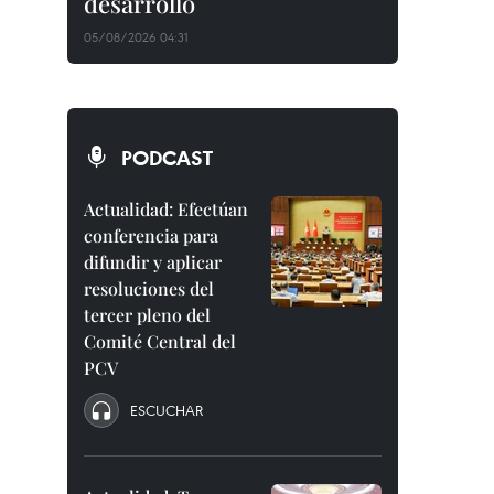
desarrollo
05/08/2026 04:31
PODCAST
Actualidad: Efectúan
conferencia para
difundir y aplicar
resoluciones del
tercer pleno del
Comité Central del
PCV
ESCUCHAR