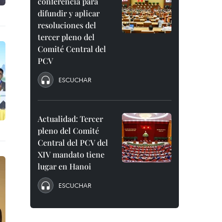
conferencia para
difundir y aplicar
resoluciones del
tercer pleno del
Comité Central del
PCV
ESCUCHAR
Actualidad: Tercer
pleno del Comité
Central del PCV del
XIV mandato tiene
lugar en Hanoi
ESCUCHAR