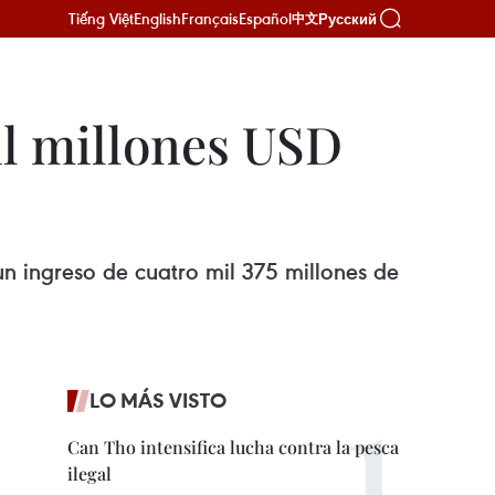
Tiếng Việt
English
Français
Español
Русский
中文
il millones USD
 ingreso de cuatro mil 375 millones de
LO MÁS VISTO
Can Tho intensifica lucha contra la pesca
ilegal