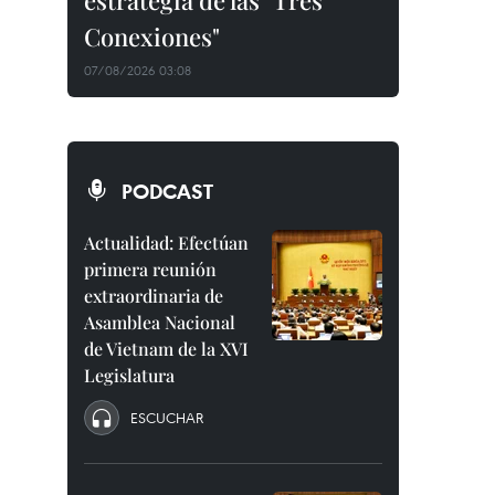
estrategia de las "Tres
Conexiones"
07/08/2026 03:08
PODCAST
Actualidad: Efectúan
primera reunión
extraordinaria de
Asamblea Nacional
de Vietnam de la XVI
Legislatura
ESCUCHAR