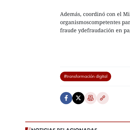
Además, coordinó con el Min
organismoscompetentes para
fraude ydefraudación en pag
#transformación digital