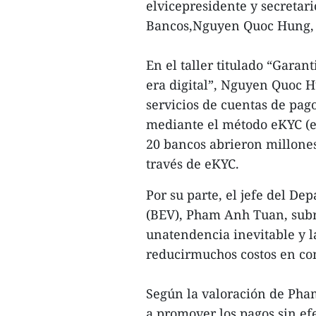
elvicepresidente y secretar
Bancos,Nguyen Quoc Hung, e
En el taller titulado “Garant
era digital”, Nguyen Quoc 
servicios de cuentas de pag
mediante el método eKYC (e
20 bancos abrieron millones
través de eKYC.
Por su parte, el jefe del D
(BEV), Pham Anh Tuan, subra
unatendencia inevitable y l
reducirmuchos costos en co
Según la valoración de Pha
a promover los pagos sin ef