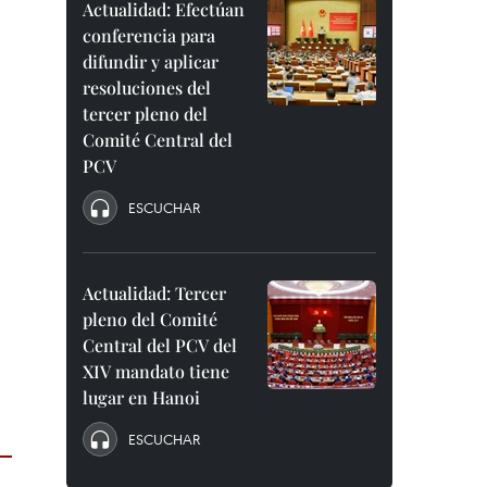
Actualidad: Efectúan
conferencia para
difundir y aplicar
resoluciones del
tercer pleno del
Comité Central del
PCV
ESCUCHAR
Actualidad: Tercer
pleno del Comité
Central del PCV del
XIV mandato tiene
lugar en Hanoi
ESCUCHAR