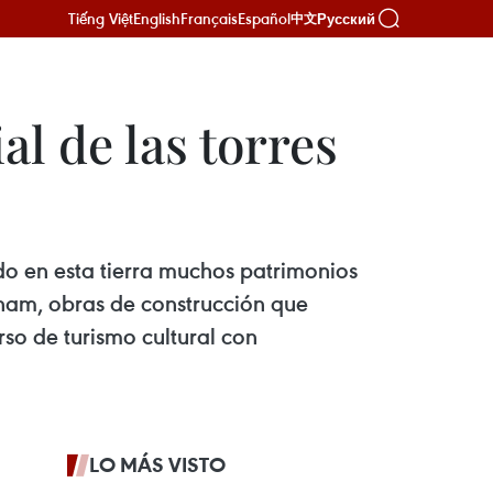
Tiếng Việt
English
Français
Español
Русский
中文
l de las torres
do en esta tierra muchos patrimonios
s Cham, obras de construcción que
urso de turismo cultural con
LO MÁS VISTO