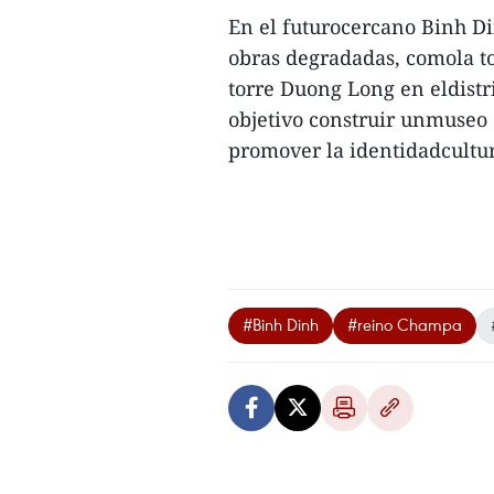
En el futurocercano Binh D
obras degradadas, comola t
torre Duong Long en eldistr
objetivo construir unmuseo 
promover la identidadcultura
#Binh Dinh
#reino Champa