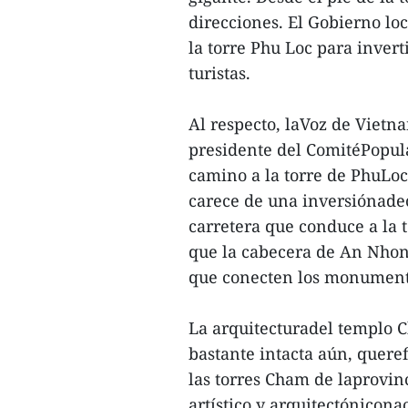
direcciones. El Gobierno lo
la torre Phu Loc para inverti
turistas.
Al respecto, laVoz de Vietn
presidente del ComitéPopula
camino a la torre de PhuLoc
carece de una inversiónadec
carretera que conduce a la 
que la cabecera de An Nhon 
que conecten los monumentos 
La arquitecturadel templo 
bastante intacta aún, queref
las torres Cham de laprovi
artístico y arquitectónicona