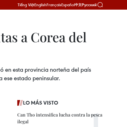
Tiếng Việt
English
Français
Español
Русский
中文
tas a Corea del
ó en esta provincia norteña del país
a ese estado peninsular.
LO MÁS VISTO
Can Tho intensifica lucha contra la pesca
ilegal