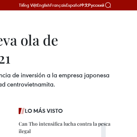
Tiếng Việt
English
Français
Español
Русский
中文
va ola de
21
ncia de inversión a la empresa japonesa
ad centrovietnamita.
LO MÁS VISTO
Can Tho intensifica lucha contra la pesca
ilegal