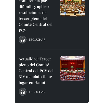
conferencia para
difundir y aplicar
resoluciones del
tercer pleno del
Comité Central del
PCV
ESCUCHAR
Actualidad: Tercer
pleno del Comité
Central del PCV del
XIV mandato tiene
lugar en Hanoi
ESCUCHAR