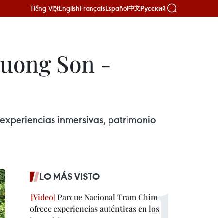
Tiếng Việt
English
Français
Español
Русский
中文
ruong Son -
 experiencias inmersivas, patrimonio
LO MÁS VISTO
Parque Nacional Tram Chim
ofrece experiencias auténticas en los