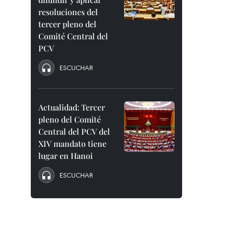
resoluciones del
tercer pleno del
Comité Central del
PCV
ESCUCHAR
Actualidad: Tercer
pleno del Comité
Central del PCV del
XIV mandato tiene
lugar en Hanoi
ESCUCHAR