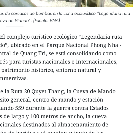
 tipos de carcasas de bombas en la zona ecoturística “Legendaria ruta
ueva de Mando”. (Fuente: VNA)
El complejo turístico ecológico “Legendaria ruta
o”, ubicado en el Parque Nacional Phong Nha -
ntral de Quang Tri, se está consolidando como
rés para turistas nacionales e internacionales,
 patrimonio histórico, entorno natural y
inmersivas.
de la Ruta 20 Quyet Thang, la Cueva de Mando
ito general, centro de mando y estación
omando 559 durante la guerra contra Estados
 de largo y 100 metros de ancho, la cueva
ncionales destinados al almacenamiento de
ión de heridos y el mantenimiento de las