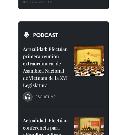
07/08/2026 03:08
PODCAST
Actualidad: Efectúan
primera reunión
extraordinaria de
Asamblea Nacional
de Vietnam de la XVI
Legislatura
ESCUCHAR
Actualidad: Efectúan
conferencia para
difundir y aplicar