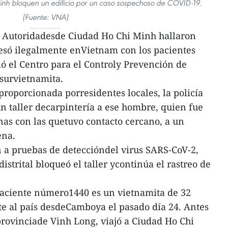
nh bloquen un edificio por un caso sospechoso de COVID-19.
(Fuente: VNA)
 Autoridadesde Ciudad Ho Chi Minh hallaron
resó ilegalmente enVietnam con los pacientes
ó el Centro para el Controly Prevención de
survietnamita.
proporcionada porresidentes locales, la policía
un taller decarpintería a ese hombre, quien fue
onas con las quetuvo contacto cercano, a un
ena.
 a pruebas de deteccióndel virus SARS-CoV-2,
istrital bloqueó el taller ycontinúa el rastreo de
 paciente número1440 es un vietnamita de 32
e al país desdeCamboya el pasado día 24. Antes
 provinciade Vinh Long, viajó a Ciudad Ho Chi