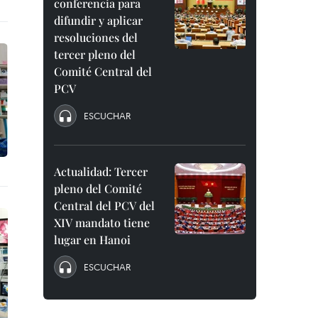
conferencia para
difundir y aplicar
resoluciones del
tercer pleno del
Comité Central del
PCV
ESCUCHAR
Actualidad: Tercer
pleno del Comité
Central del PCV del
XIV mandato tiene
lugar en Hanoi
ESCUCHAR