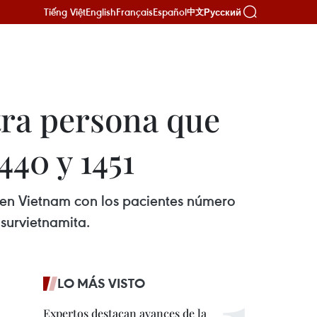
Tiếng Việt
English
Français
Español
Русский
中文
ra persona que
440 y 1451
 en Vietnam con los pacientes número
survietnamita.
LO MÁS VISTO
Expertos destacan avances de la