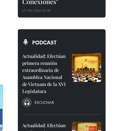
Conexiones"
07/08/2026 03:08
PODCAST
Actualidad: Efectúan
primera reunión
extraordinaria de
Asamblea Nacional
de Vietnam de la XVI
Legislatura
ESCUCHAR
Actualidad: Efectúan