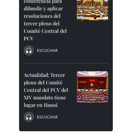
conferencia para
difundir y aplicar
resoluciones del
tercer pleno del
Comité Central del
PCV
ESCUCHAR
Actualidad: Tercer
pleno del Comité
Central del PCV del
XIV mandato tiene
lugar en Hanoi
ESCUCHAR