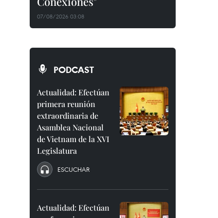
Conexiones"
07/08/2026 03:08
PODCAST
Actualidad: Efectúan
primera reunión
extraordinaria de
Asamblea Nacional
de Vietnam de la XVI
Legislatura
ESCUCHAR
Actualidad: Efectúan