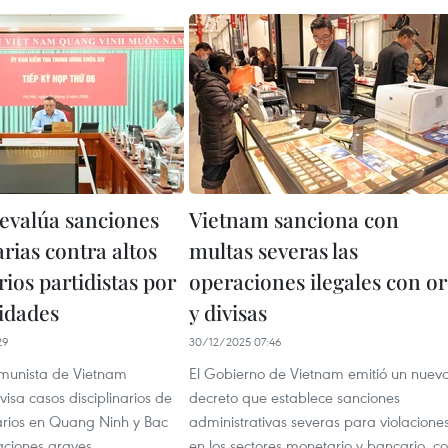
evalúa sanciones
Vietnam sanciona con
arias contra altos
multas severas las
ios partidistas por
operaciones ilegales con o
ridades
y divisas
29
30/12/2025 07:46
omunista de Vietnam
El Gobierno de Vietnam emitió un nuev
visa casos disciplinarios de
decreto que establece sanciones
narios en Quang Ninh y Bac
administrativas severas para violacione
aciones graves.
en los sectores monetario y bancario, c