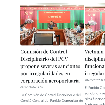
Comisión de Control
Vietnam 
Disciplinario del PCV
disciplin
propone severas sanciones
funcionar
por irregularidades en
irregula
corporación aeroportuaria
20/05/2026 12:
El Partido C
08/04/2026 13:09
sanciona y re
La Comisión de Control Disciplinario del
altos funcio
Comité Central del Partido Comunista de
Ninh por viol