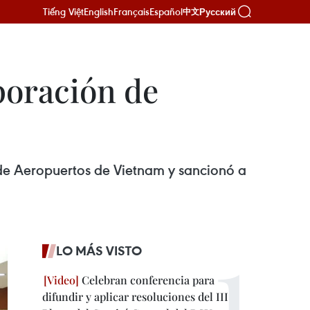
Tiếng Việt
English
Français
Español
Русский
中文
poración de
 de Aeropuertos de Vietnam y sancionó a
LO MÁS VISTO
Celebran conferencia para
difundir y aplicar resoluciones del III