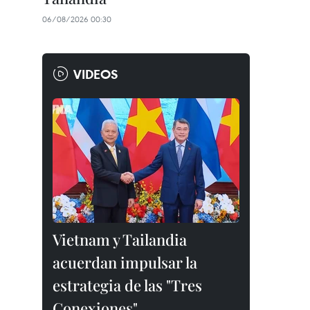
06/08/2026 00:30
VIDEOS
Vietnam y Tailandia
acuerdan impulsar la
estrategia de las "Tres
Conexiones"