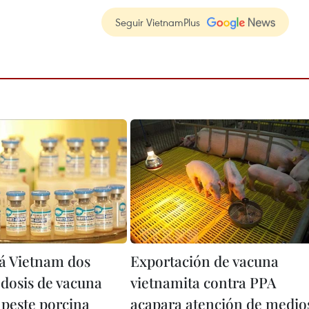
Seguir VietnamPlus
á Vietnam dos
Exportación de vacuna
 dosis de vacuna
vietnamita contra PPA
 peste porcina
acapara atención de medio