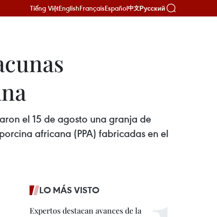
Tiếng Việt
English
Français
Español
Русский
中文
vacunas
ana
aron el 15 de agosto una granja de
porcina africana (PPA) fabricadas en el
LO MÁS VISTO
Expertos destacan avances de la