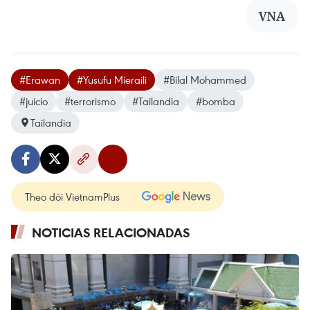
VNA
#Erawan
#Yusufu Mieraili
#Bilal Mohammed
#juicio
#terrorismo
#Tailandia
#bomba
Tailandia
Theo dõi VietnamPlus
NOTICIAS RELACIONADAS