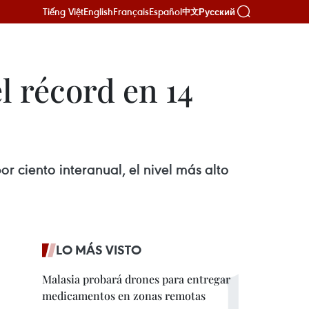
Tiếng Việt
English
Français
Español
Русский
中文
l récord en 14
r ciento interanual, el nivel más alto
LO MÁS VISTO
Malasia probará drones para entregar
medicamentos en zonas remotas