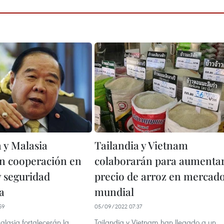
 y Malasia
Tailandia y Vietnam
en cooperación en
colaborarán para aumenta
y seguridad
precio de arroz en mercad
a
mundial
59
05/09/2022 07:37
alasia fortalecerán la
Tailandia y Vietnam han llegado a un