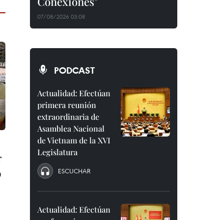
Conexiones"
07/08/2026 03:08
PODCAST
Actualidad: Efectúan
primera reunión
extraordinaria de
Asamblea Nacional
de Vietnam de la XVI
Legislatura
r
o
ESCUCHAR
Actualidad: Efectúan