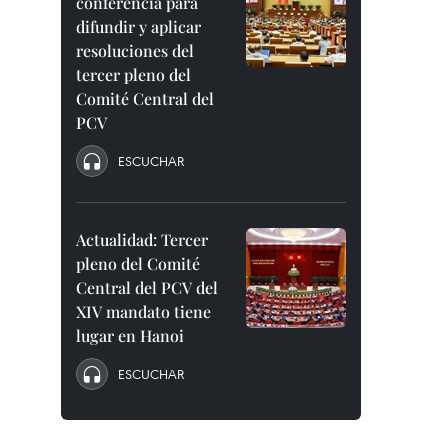
conferencia para
difundir y aplicar
resoluciones del
tercer pleno del
Comité Central del
PCV
ESCUCHAR
Actualidad: Tercer
pleno del Comité
Central del PCV del
XIV mandato tiene
lugar en Hanoi
ESCUCHAR