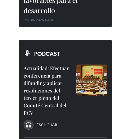
favorables para el
desarrollo
05/08/2026 04:31
PODCAST
Actualidad: Efectúan
conferencia para
difundir y aplicar
resoluciones del
tercer pleno del
Comité Central del
PCV
ESCUCHAR