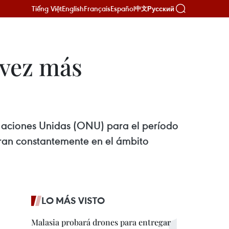
Tiếng Việt
English
Français
Español
Русский
中文
 vez más
aciones Unidas (ONU) para el período
joran constantemente en el ámbito
LO MÁS VISTO
Malasia probará drones para entregar