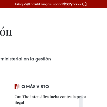
Tiếng Việt
English
Français
Español
Русский
中文
ión
inisterial en la gestión
LO MÁS VISTO
Can Tho intensifica lucha contra la pesca
ilegal