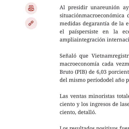
Al presidir unareunión ay
situaciónmacroeconómica d
medidas degarantía de la e
el paíspersiste en la 
ampliaintegración internac
Señaló que Vietnamregist
macroeconomía cada vezmá
Bruto (PIB) de 6,03 porcien
del mismo períododel año p
Las ventas minoristas tota
ciento y los ingresos de la
ciento, detalló.
Los resultados positivos fue