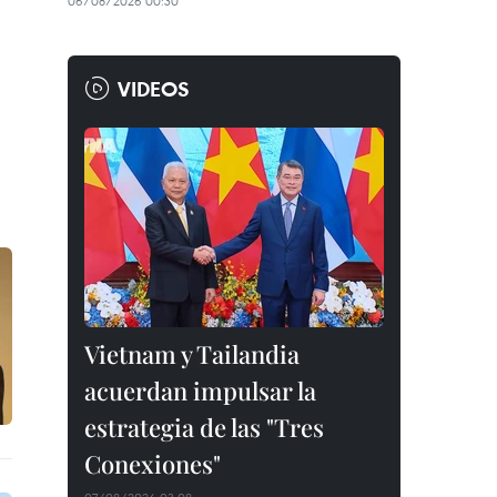
06/08/2026 00:30
VIDEOS
Vietnam y Tailandia
acuerdan impulsar la
estrategia de las "Tres
Conexiones"