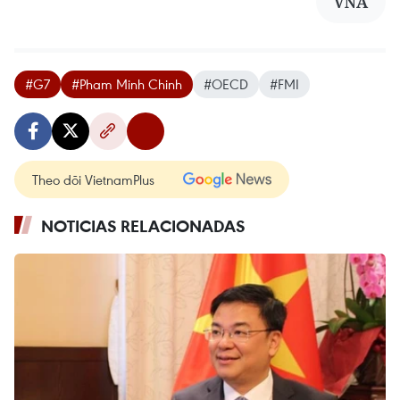
VNA
#G7
#Pham Minh Chinh
#OECD
#FMI
Theo dõi VietnamPlus
NOTICIAS RELACIONADAS