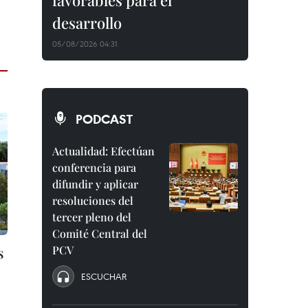
favorables para el
desarrollo
05/08/2026 04:31
PODCAST
Actualidad: Efectúan
conferencia para
difundir y aplicar
resoluciones del
tercer pleno del
Comité Central del
s
PCV
ESCUCHAR