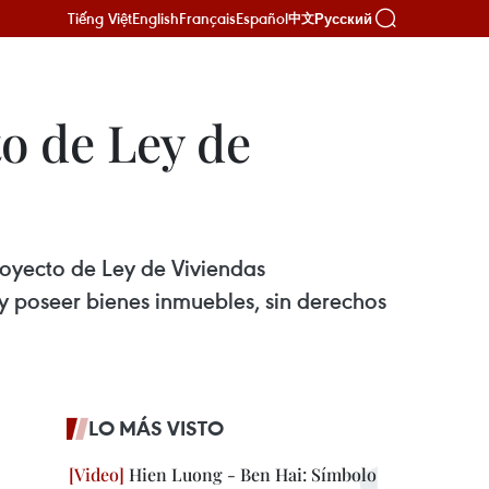
Tiếng Việt
English
Français
Español
Русский
中文
o de Ley de
royecto de Ley de Viviendas
y poseer bienes inmuebles, sin derechos
LO MÁS VISTO
Hien Luong - Ben Hai: Símbolo