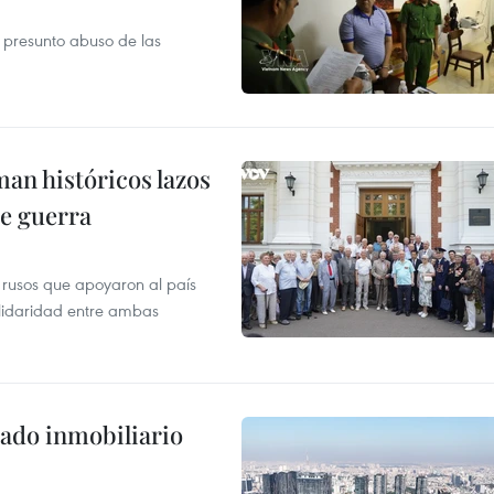
r presunto abuso de las
man históricos lazos
de guerra
 rusos que apoyaron al país
olidaridad entre ambas
ado inmobiliario