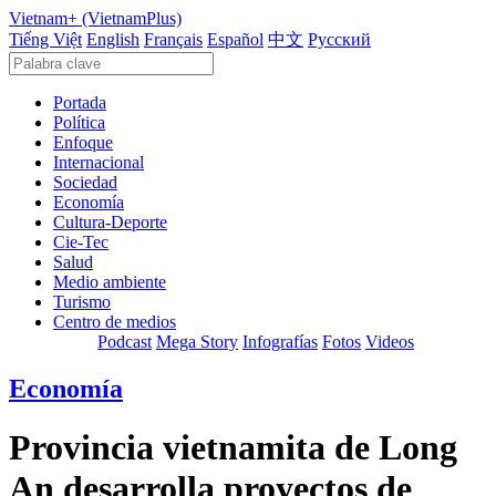
Vietnam+ (VietnamPlus)
Tiếng Việt
English
Français
Español
中文
Русский
Portada
Política
Enfoque
Internacional
Sociedad
Economía
Cultura-Deporte
Cie-Tec
Salud
Medio ambiente
Turismo
Centro de medios
Podcast
Mega Story
Infografías
Fotos
Videos
Economía
Provincia vietnamita de Long
An desarrolla proyectos de