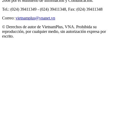
2008 por el Ministerio de Información y Comunicación.
Tel.: (024) 39411349 - (024) 39411348, Fax: (024) 39411348
Correo:
vietnamplus@vnanet.vn
© Derechos de autor de VietnamPlus, VNA. Prohibida su
reproducción, por cualquier medio, sin autorización expresa por
escrito.