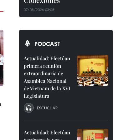
Conexiones"
07/08/2026 03:08
PODCAST
Actualidad: Efectúan
primera reunión
extraordinaria de
Asamblea Nacional
de Vietnam de la XVI
Legislatura
o
ESCUCHAR
Actualidad: Efectúan
conferencia para