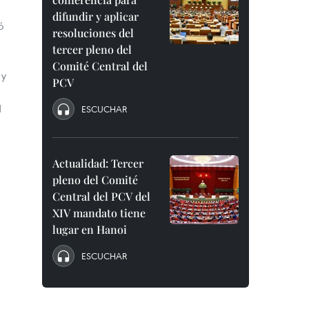
difundir y aplicar
ó
resoluciones del
tercer pleno del
Comité Central del
 y
PCV
d
ESCUCHAR
Actualidad: Tercer
pleno del Comité
Central del PCV del
XIV mandato tiene
lugar en Hanoi
ESCUCHAR