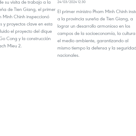
e su visita de trabajo a la
24/03/2024 12:30
eña de Tien Giang, el primer
El primer ministro Pham Minh Chinh inst
m Minh Chinh inspeccionó
a la provincia sureña de Tien Giang, a
s y proyectos clave en esta
lograr un desarrollo armonioso en los
cluido el proyecto del dique
campos de la socioeconomía, la cultura
Go Cong y la construcción
el medio ambiente, garantizando al
ach Mieu 2.
mismo tiempo la defensa y la segurida
nacionales.