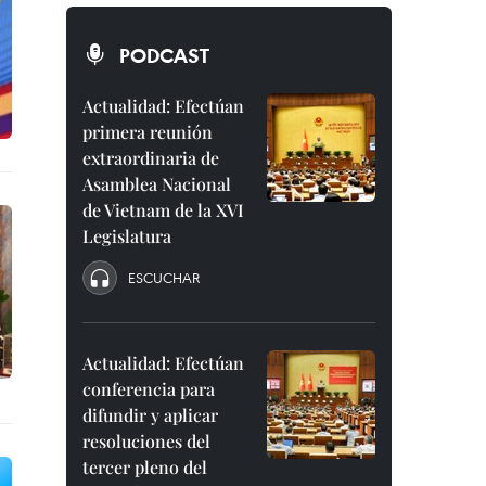
PODCAST
Actualidad: Efectúan
primera reunión
extraordinaria de
Asamblea Nacional
de Vietnam de la XVI
Legislatura
ESCUCHAR
Actualidad: Efectúan
conferencia para
difundir y aplicar
resoluciones del
tercer pleno del