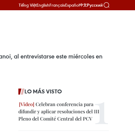
Tiếng Việt
English
Français
Español
Русский
中文
oi, al entrevistarse este miércoles en
LO MÁS VISTO
Celebran conferencia para
difundir y aplicar resoluciones del III
Pleno del Comité Central del PCV