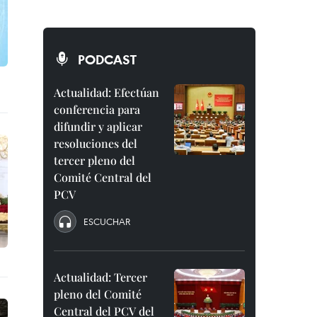
PODCAST
Actualidad: Efectúan
conferencia para
difundir y aplicar
resoluciones del
tercer pleno del
Comité Central del
PCV
ESCUCHAR
Actualidad: Tercer
pleno del Comité
Central del PCV del