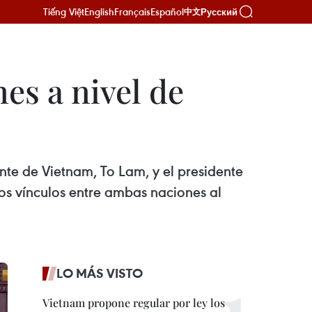
Tiếng Việt
English
Français
Español
Русский
中文
es a nivel de
dente de Vietnam, To Lam, y el presidente
os vínculos entre ambas naciones al
LO MÁS VISTO
Vietnam propone regular por ley los