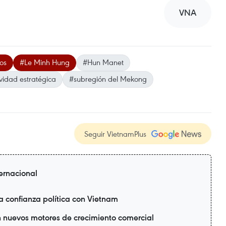
VNA
os
#Le Minh Hung
#Hun Manet
vidad estratégica
#subregión del Mekong
Seguir VietnamPlus
ternacional
a confianza política con Vietnam
n nuevos motores de crecimiento comercial