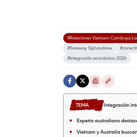
#Relaciones Vietnam-Camboya-La
#Sonexay Siphandone
#conecti
#integración económica 2026
Integración in
Experto australiano destac
Vietnam y Australia busca