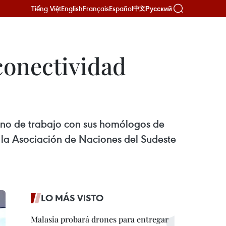
Tiếng Việt
English
Français
Español
Русский
中文
conectividad
yuno de trabajo con sus homólogos de
la Asociación de Naciones del Sudeste
LO MÁS VISTO
Malasia probará drones para entregar