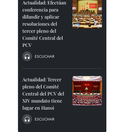
Actualidad: Efectúan
conferencia para
difundir y aplicar
resoluciones del
tercer pleno del
Comité Central del
PCV
ESCUCHAR
Actualidad: Tercer
pleno del Comité
Central del PCV del
XIV mandato tiene
lugar en Hanoi
ESCUCHAR