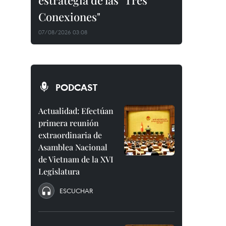
estrategia de las "Tres
Conexiones"
07/08/2026 03:08
PODCAST
Actualidad: Efectúan
primera reunión
extraordinaria de
Asamblea Nacional
de Vietnam de la XVI
Legislatura
ESCUCHAR