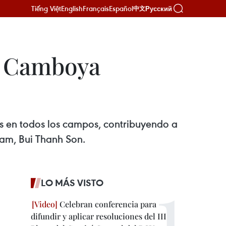
Tiếng Việt
English
Français
Español
Русский
中文
 a Camboya
s en todos los campos, contribuyendo a
nam, Bui Thanh Son.
LO MÁS VISTO
Celebran conferencia para
difundir y aplicar resoluciones del III