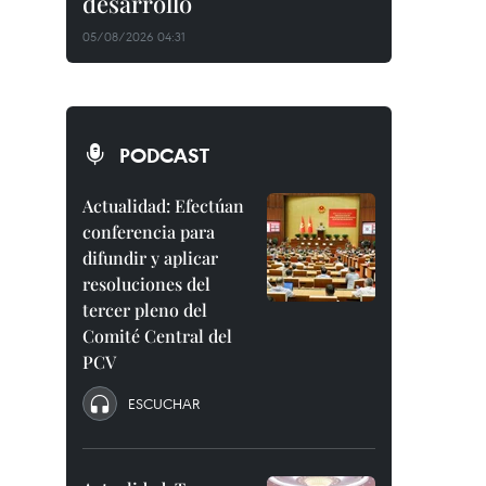
desarrollo
05/08/2026 04:31
PODCAST
Actualidad: Efectúan
conferencia para
difundir y aplicar
resoluciones del
tercer pleno del
Comité Central del
PCV
ESCUCHAR