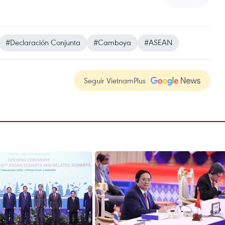
#Declaración Conjunta
#Camboya
#ASEAN
Seguir VietnamPlus