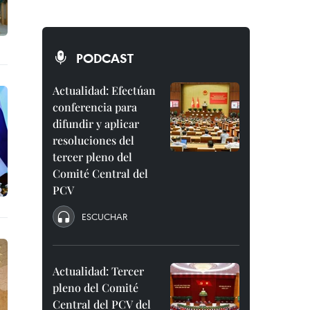
PODCAST
Actualidad: Efectúan
conferencia para
difundir y aplicar
resoluciones del
tercer pleno del
Comité Central del
PCV
ESCUCHAR
Actualidad: Tercer
pleno del Comité
Central del PCV del