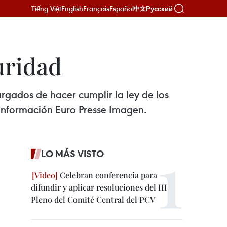
Tiếng Việt
English
Français
Español
Русский
中文
uridad
rgados de hacer cumplir la ley de los
 información Euro Presse Imagen.
LO MÁS VISTO
Celebran conferencia para
difundir y aplicar resoluciones del III
Pleno del Comité Central del PCV